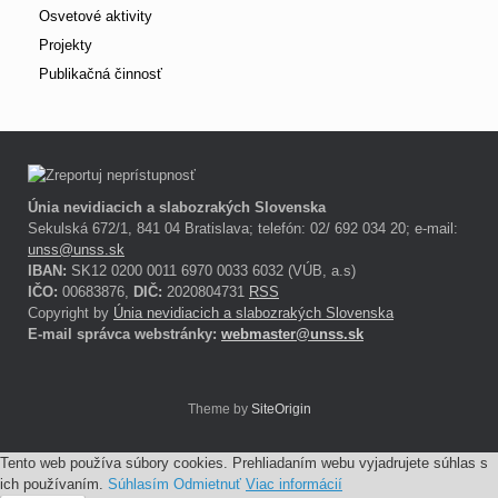
Osvetové aktivity
Projekty
Publikačná činnosť
Únia nevidiacich a slabozrakých Slovenska
Sekulská 672/1, 841 04 Bratislava; telefón: 02/ 692 034 20; e-mail:
unss@unss.sk
IBAN:
SK12 0200 0011 6970 0033 6032 (VÚB, a.s)
IČO:
00683876,
DIČ:
2020804731
RSS
Copyright by
Únia nevidiacich a slabozrakých Slovenska
E-mail správca webstránky:
webmaster@unss.sk
Theme by
SiteOrigin
Tento web používa súbory cookies. Prehliadaním webu vyjadrujete súhlas s
ich používaním.
Súhlasím
Odmietnuť
Viac informácií