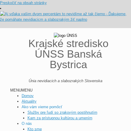
Preskočiť na obsah stránky
Krajské stredisko
ÚNSS Banská
Bystrica
Únia nevidiacich a slabozrakých Slovenska
MENU
MENU
Domov
Aktuality
Ako vám vieme pomôcť
Služby pre ľudí so zrakovým postihnutím
Kam za prístupnou kultúrou a umením
O nás
Kto sme