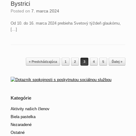
Bystrici
Posted on
7. marca 2024
Od 10. do 16. marca 2024 prebieha Svetový týždeň glaukómu,
[…]
Post navigation
« Predchádzajúca
1
2
3
4
5
Ďalej »
Kategórie
Aktivity našich členov
Biela pastelka
Nezaradené
Ostatné