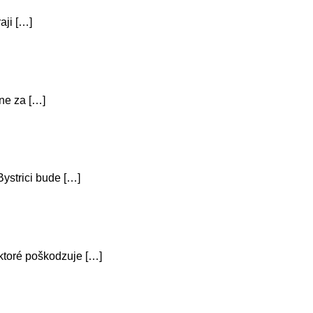
aji […]
šne za […]
ystrici bude […]
ktoré poškodzuje […]