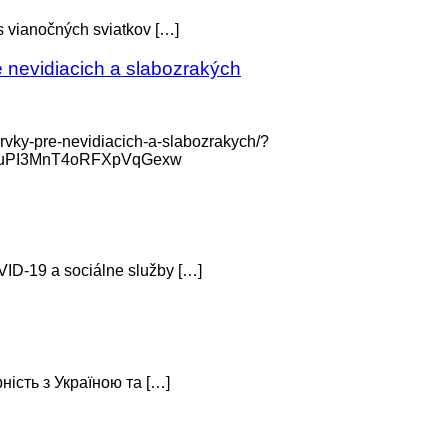
 vianočných sviatkov […]
e nevidiacich a slabozrakých
prvky-pre-nevidiacich-a-slabozrakych/?
duPI3MnT4oRFXpVqGexw
ID-19 a sociálne služby […]
ість з Україною та […]