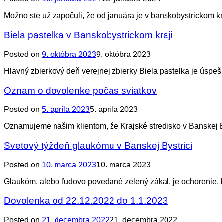
Možno ste už započuli, že od januára je v banskobystrickom kr
Biela pastelka v Banskobystrickom kraji
Posted on
9. októbra 2023
9. októbra 2023
Hlavný zbierkový deň verejnej zbierky Biela pastelka je úspe
Oznam o dovolenke počas sviatkov
Posted on
5. apríla 2023
5. apríla 2023
Oznamujeme našim klientom, že Krajské stredisko v Banskej B
Svetový týždeň glaukómu v Banskej Bystrici
Posted on
10. marca 2023
10. marca 2023
Glaukóm, alebo ľudovo povedané zelený zákal, je ochorenie, 
Dovolenka od 22.12.2022 do 1.1.2023
Posted on
21. decembra 2022
21. decembra 2022