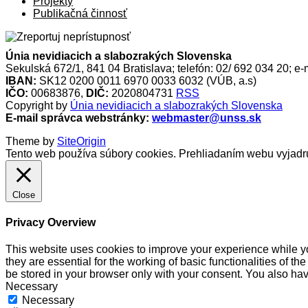
Projekty
Publikačná činnosť
Únia nevidiacich a slabozrakých Slovenska
Sekulská 672/1, 841 04 Bratislava; telefón: 02/ 692 034 20; e-
IBAN:
SK12 0200 0011 6970 0033 6032 (VÚB, a.s)
IČO:
00683876,
DIČ:
2020804731
RSS
Copyright by
Únia nevidiacich a slabozrakých Slovenska
E-mail správca webstránky:
webmaster@unss.sk
Theme by
SiteOrigin
Tento web používa súbory cookies. Prehliadaním webu vyjadru
Close
Privacy Overview
This website uses cookies to improve your experience while yo
they are essential for the working of basic functionalities of 
be stored in your browser only with your consent. You also hav
Necessary
Necessary