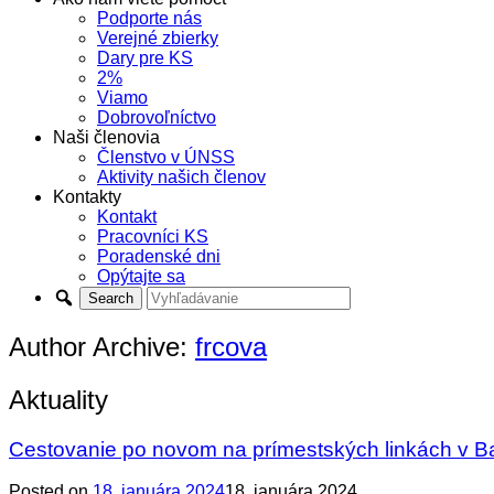
Podporte nás
Verejné zbierky
Dary pre KS
2%
Viamo
Dobrovoľníctvo
Naši členovia
Členstvo v ÚNSS
Aktivity našich členov
Kontakty
Kontakt
Pracovníci KS
Poradenské dni
Opýtajte sa
Author Archive:
frcova
Aktuality
Cestovanie po novom na prímestských linkách v Ba
Posted on
18. januára 2024
18. januára 2024