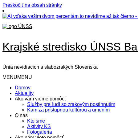
Preskočiť na obsah stránky
Krajské stredisko ÚNSS Ba
Únia nevidiacich a slabozrakých Slovenska
MENU
MENU
Domov
Aktuality
Ako vám vieme pomôcť
Služby pre ľudí so zrakovým postihnutím
Kam za prístupnou kultúrou a umením
O nás
Kto sme
Aktivity KS
Fotogaléria
Ako nám viete pomôcť