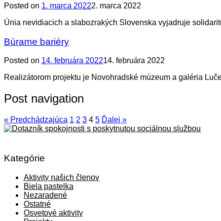
Posted on
1. marca 2022
2. marca 2022
Únia nevidiacich a slabozrakých Slovenska vyjadruje solidari
Búrame bariéry
Posted on
14. februára 2022
14. februára 2022
Realizátorom projektu je Novohradské múzeum a galéria Luče
Post navigation
« Predchádzajúca
1
2
3
4
5
Ďalej »
Kategórie
Aktivity našich členov
Biela pastelka
Nezaradené
Ostatné
Osvetové aktivity