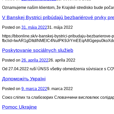
Oznamujeme našim klientom, že Krajské stredisko bude počas
V Banskej Bystrici pribúdajú bezbariérové prvky pr
Posted on
31. mája 2022
31. mája 2022
https://bbonline.sk/v-banskej-bystrici-pribudaju-bezbarierove-
fbclid=IwAR1gDItdlNMEIC4NuIPK9JrYmEEqA8Ggepu0koX
Poskytovanie sociálnych služieb
Posted on
26. apríla 2022
26. apríla 2022
Od 27.04.2022 ruší ÚNSS všetky obmedzenia súvisiace s COV
Допоможіть Україні
Posted on
9. marca 2022
9. marca 2022
Союз сліпих та слабозорих Словаччини висловлює солідарн
Pomoc Ukrajine