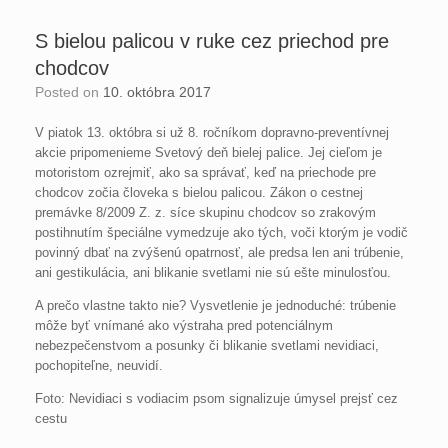
S bielou palicou v ruke cez priechod pre
chodcov
Posted on
10. októbra 2017
V piatok 13. októbra si už 8. ročníkom dopravno-preventívnej
akcie pripomenieme Svetový deň bielej palice. Jej cieľom je
motoristom ozrejmiť, ako sa správať, keď na priechode pre
chodcov zočia človeka s bielou palicou. Zákon o cestnej
premávke 8/2009 Z. z. síce skupinu chodcov so zrakovým
postihnutím špeciálne vymedzuje ako tých, voči ktorým je vodič
povinný dbať na zvýšenú opatrnosť, ale predsa len ani trúbenie,
ani gestikulácia, ani blikanie svetlami nie sú ešte minulosťou.
A prečo vlastne takto nie? Vysvetlenie je jednoduché: trúbenie
môže byť vnímané ako výstraha pred potenciálnym
nebezpečenstvom a posunky či blikanie svetlami nevidiaci,
pochopiteľne, neuvidí.
Foto: Nevidiaci s vodiacim psom signalizuje úmysel prejsť cez
cestu