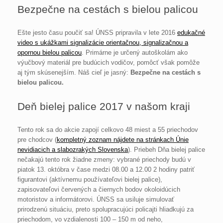
Bezpečne na cestách s bielou palicou
Ešte jesto času poučiť sa! ÚNSS pripravila v lete 2016
edukačné
video s ukážkami signalizácie orientačnou, signalizačnou a
opornou bielou palicou
. Primárne je určený autoškolám ako
výučbový materiál pre budúcich vodičov, pomôcť však pomôže
aj tým skúsenejším. Náš cieľ je jasný:
Bezpečne na cestách s
bielou palicou.
Deň bielej palice 2017 v našom kraji
Tento rok sa do akcie zapojí celkovo 48 miest a 55 priechodov
pre chodcov (
kompletný zoznam nájdete na stránkach Únie
nevidiacich a slabozrakých Slovenska
). Priebeh Dňa bielej palice
nečakajú tento rok žiadne zmeny: vybrané priechody budú v
piatok 13. októbra v čase medzi 08.00 a 12.00 2 hodiny patriť
figurantovi (aktívnemu používateľovi bielej palice),
zapisovateľovi červených a čiernych bodov okoloidúcich
motoristov a informátorovi. ÚNSS sa usiluje simulovať
prirodzenú situáciu, preto spolupracujúci policajti hliadkujú za
priechodom, vo vzdialenosti 100 – 150 m od neho,