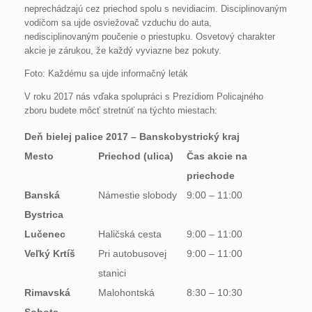
neprechádzajú cez priechod spolu s nevidiacim. Disciplinovaným
vodičom sa ujde osviežovač vzduchu do auta,
nedisciplinovaným poučenie o priestupku. Osvetový charakter
akcie je zárukou, že každý vyviazne bez pokuty.
Foto: Každému sa ujde informačný leták
V roku 2017 nás vďaka spolupráci s Prezídiom Policajného
zboru budete môcť stretnúť na týchto miestach:
Deň bielej palice 2017 – Banskobystrický kraj
Mesto
Priechod (ulica)
Čas akcie na
priechode
Banská
Námestie slobody
9:00 – 11:00
Bystrica
Lučenec
Haličská cesta
9:00 – 11:00
Veľký Krtíš
Pri autobusovej
9:00 – 11:00
stanici
Rimavská
Malohontská
8:30 – 10:30
Sobota