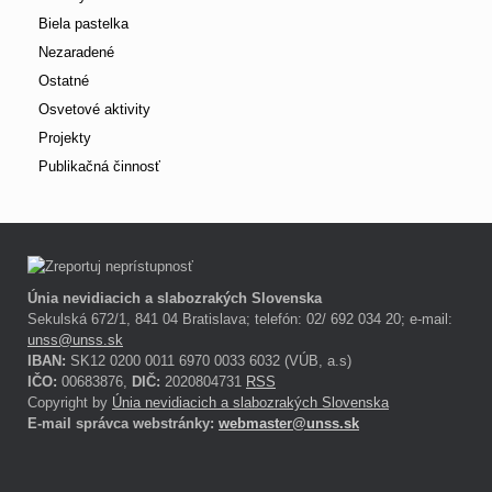
Biela pastelka
Nezaradené
Ostatné
Osvetové aktivity
Projekty
Publikačná činnosť
Únia nevidiacich a slabozrakých Slovenska
Sekulská 672/1, 841 04 Bratislava; telefón: 02/ 692 034 20; e-mail:
unss@unss.sk
IBAN:
SK12 0200 0011 6970 0033 6032 (VÚB, a.s)
IČO:
00683876,
DIČ:
2020804731
RSS
Copyright by
Únia nevidiacich a slabozrakých Slovenska
E-mail správca webstránky:
webmaster@unss.sk