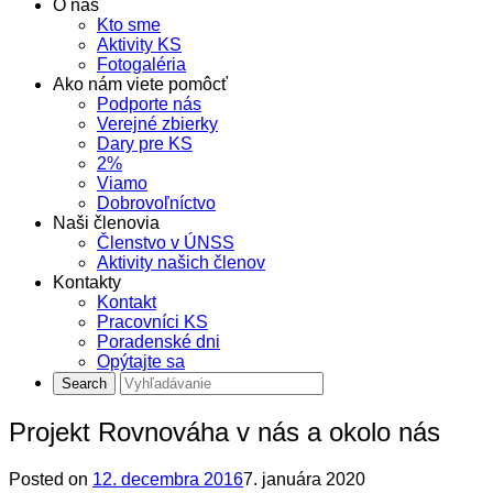
O nás
Kto sme
Aktivity KS
Fotogaléria
Ako nám viete pomôcť
Podporte nás
Verejné zbierky
Dary pre KS
2%
Viamo
Dobrovoľníctvo
Naši členovia
Členstvo v ÚNSS
Aktivity našich členov
Kontakty
Kontakt
Pracovníci KS
Poradenské dni
Opýtajte sa
Projekt Rovnováha v nás a okolo nás
Posted on
12. decembra 2016
7. januára 2020