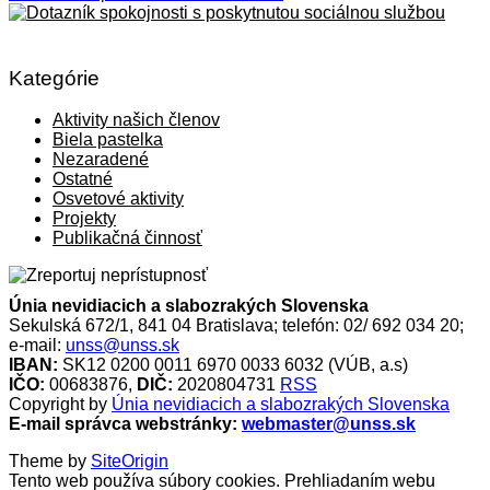
Kategórie
Aktivity našich členov
Biela pastelka
Nezaradené
Ostatné
Osvetové aktivity
Projekty
Publikačná činnosť
Únia nevidiacich a slabozrakých Slovenska
Sekulská 672/1, 841 04 Bratislava; telefón: 02/ 692 034 20;
e-mail:
unss@unss.sk
IBAN:
SK12 0200 0011 6970 0033 6032 (VÚB, a.s)
IČO:
00683876,
DIČ:
2020804731
RSS
Copyright by
Únia nevidiacich a slabozrakých Slovenska
E-mail správca webstránky:
webmaster@unss.sk
Theme by
SiteOrigin
Tento web používa súbory cookies. Prehliadaním webu