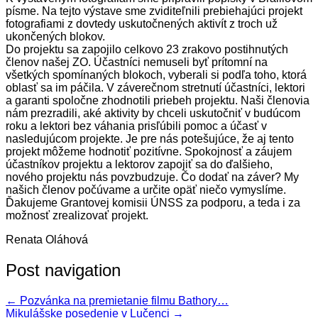
písme. Na tejto výstave sme zviditeľnili prebiehajúci projekt
fotografiami z dovtedy uskutočnených aktivít z troch už
ukončených blokov.
Do projektu sa zapojilo celkovo 23 zrakovo postihnutých
členov našej ZO. Účastníci nemuseli byť prítomní na
všetkých spomínaných blokoch, vyberali si podľa toho, ktorá
oblasť sa im páčila. V záverečnom stretnutí účastníci, lektori
a garanti spoločne zhodnotili priebeh projektu. Naši členovia
nám prezradili, aké aktivity by chceli uskutočniť v budúcom
roku a lektori bez váhania prisľúbili pomoc a účasť v
nasledujúcom projekte. Je pre nás potešujúce, že aj tento
projekt môžeme hodnotiť pozitívne. Spokojnosť a záujem
účastníkov projektu a lektorov zapojiť sa do ďalšieho,
nového projektu nás povzbudzuje. Čo dodať na záver? My
našich členov počúvame a určite opäť niečo vymyslíme.
Ďakujeme Grantovej komisii ÚNSS za podporu, a teda i za
možnosť zrealizovať projekt.
Renata Oláhová
Post navigation
←
Pozvánka na premietanie filmu Bathory…
Mikulášske posedenie v Lučenci
→