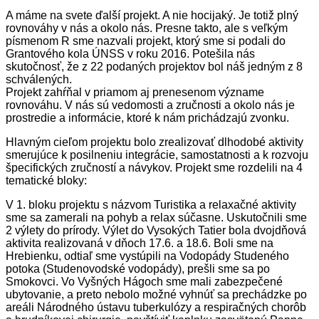
A máme na svete ďalší projekt. A nie hocijaký. Je totiž plný
rovnováhy v nás a okolo nás. Presne takto, ale s veľkým
písmenom R sme nazvali projekt, ktorý sme si podali do
Grantového kola ÚNSS v roku 2016. Potešila nás
skutočnosť, že z 22 podaných projektov bol náš jedným z 8
schválených.
Projekt zahŕňal v priamom aj prenesenom význame
rovnováhu. V nás sú vedomosti a zručnosti a okolo nás je
prostredie a informácie, ktoré k nám prichádzajú zvonku.
Hlavným cieľom projektu bolo zrealizovať dlhodobé aktivity
smerujúce k posilneniu integrácie, samostatnosti a k rozvoju
špecifických zručností a návykov. Projekt sme rozdelili na 4
tematické bloky:
V 1. bloku projektu s názvom Turistika a relaxačné aktivity
sme sa zamerali na pohyb a relax súčasne. Uskutočnili sme
2 výlety do prírody. Výlet do Vysokých Tatier bola dvojdňová
aktivita realizovaná v dňoch 17.6. a 18.6. Boli sme na
Hrebienku, odtiaľ sme vystúpili na Vodopády Studeného
potoka (Studenovodské vodopády), prešli sme sa po
Smokovci. Vo Vyšných Hágoch sme mali zabezpečené
ubytovanie, a preto nebolo možné vyhnúť sa prechádzke po
areáli Národného ústavu tuberkulózy a respiračných chorôb