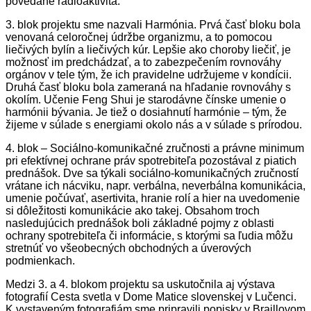
povedané rádioaktivita.
3. blok projektu sme nazvali Harmónia. Prvá časť bloku bola
venovaná celoročnej údržbe organizmu, a to pomocou
liečivých bylín a liečivých kúr. Lepšie ako choroby liečiť, je
možnosť im predchádzať, a to zabezpečením rovnováhy
orgánov v tele tým, že ich pravidelne udržujeme v kondícii.
Druhá časť bloku bola zameraná na hľadanie rovnováhy s
okolím. Učenie Feng Shui je starodávne čínske umenie o
harmónii bývania. Je tiež o dosiahnutí harmónie – tým, že
žijeme v súlade s energiami okolo nás a v súlade s prírodou.
4. blok – Sociálno-komunikačné zručnosti a právne minimum
pri efektívnej ochrane práv spotrebiteľa pozostával z piatich
prednášok. Dve sa týkali sociálno-komunikačných zručností
vrátane ich nácviku, napr. verbálna, neverbálna komunikácia,
umenie počúvať, asertivita, hranie rolí a hier na uvedomenie
si dôležitosti komunikácie ako takej. Obsahom troch
nasledujúcich prednášok boli základné pojmy z oblasti
ochrany spotrebiteľa či informácie, s ktorými sa ľudia môžu
stretnúť vo všeobecných obchodných a úverových
podmienkach.
Medzi 3. a 4. blokom projektu sa uskutočnila aj výstava
fotografií Cesta svetla v Dome Matice slovenskej v Lučenci.
K vystaveným fotografiám sme pripravili popisky v Braillovom