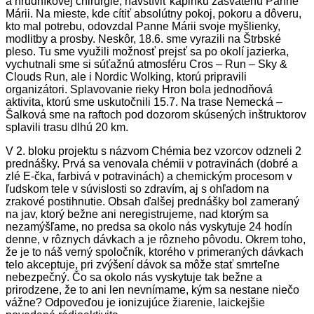
a hrudníkovej chirurgie, navštíviť kaplnku zasvätenú Panne
Márii. Na mieste, kde cítiť absolútny pokoj, pokoru a dôveru,
kto mal potrebu, odovzdal Panne Márii svoje myšlienky,
modlitby a prosby. Neskôr, 18.6. sme vyrazili na Štrbské
pleso. Tu sme využili možnosť prejsť sa po okolí jazierka,
vychutnali sme si súťažnú atmosféru Cros – Run – Sky &
Clouds Run, ale i Nordic Wolking, ktorú pripravili
organizátori. Splavovanie rieky Hron bola jednodňová
aktivita, ktorú sme uskutočnili 15.7. Na trase Nemecká –
Šalková sme na raftoch pod dozorom skúsených inštruktorov
splavili trasu dlhú 20 km.
V 2. bloku projektu s názvom Chémia bez vzorcov odzneli 2
prednášky. Prvá sa venovala chémii v potravinách (dobré a
zlé E-čka, farbivá v potravinách) a chemickým procesom v
ľudskom tele v súvislosti so zdravím, aj s ohľadom na
zrakové postihnutie. Obsah ďalšej prednášky bol zameraný
na jav, ktorý bežne ani neregistrujeme, nad ktorým sa
nezamýšľame, no predsa sa okolo nás vyskytuje 24 hodín
denne, v rôznych dávkach a je rôzneho pôvodu. Okrem toho,
že je to náš verný spoločník, ktorého v primeraných dávkach
telo akceptuje, pri zvýšení dávok sa môže stať smrteľne
nebezpečný. Čo sa okolo nás vyskytuje tak bežne a
prirodzene, že to ani len nevnímame, kým sa nestane niečo
vážne? Odpoveďou je ionizujúce žiarenie, laickejšie