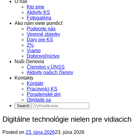
O nás
Kto sme
Aktivity KS
Fotogaléria
Ako nám viete pomôcť
Podporte nás
Verejné zbierky
Dary pre KS
2%
Viamo
Dobrovoľníctvo
Naši členovia
Členstvo v ÚNSS
Aktivity našich členov
Kontakty
Kontakt
Pracovníci KS
Poradenské dni
Opýtajte sa
Digitálne technológie nielen pre vidiacich
Posted on
23. júna 2026
23. júna 2026