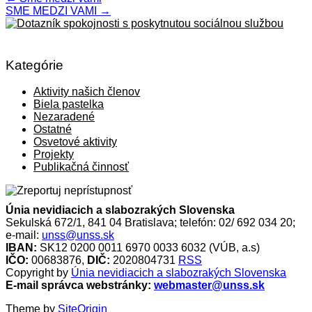
SME MEDZI VAMI
→
Kategórie
Aktivity našich členov
Biela pastelka
Nezaradené
Ostatné
Osvetové aktivity
Projekty
Publikačná činnosť
Únia nevidiacich a slabozrakých Slovenska
Sekulská 672/1, 841 04 Bratislava; telefón: 02/ 692 034 20;
e-mail:
unss@unss.sk
IBAN:
SK12 0200 0011 6970 0033 6032 (VÚB, a.s)
IČO:
00683876,
DIČ:
2020804731
RSS
Copyright by
Únia nevidiacich a slabozrakých Slovenska
E-mail správca webstránky:
webmaster@unss.sk
Theme by
SiteOrigin