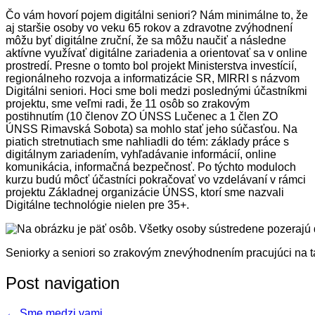
Čo vám hovorí pojem digitálni seniori? Nám minimálne to, že
aj staršie osoby vo veku 65 rokov a zdravotne zvýhodnení
môžu byť digitálne zruční, že sa môžu naučiť a následne
aktívne využívať digitálne zariadenia a orientovať sa v online
prostredí. Presne o tomto bol projekt Ministerstva investícií,
regionálneho rozvoja a informatizácie SR, MIRRI s názvom
Digitálni seniori. Hoci sme boli medzi poslednými účastníkmi
projektu, sme veľmi radi, že 11 osôb so zrakovým
postihnutím (10 členov ZO ÚNSS Lučenec a 1 člen ZO
ÚNSS Rimavská Sobota) sa mohlo stať jeho súčasťou. Na
piatich stretnutiach sme nahliadli do tém: základy práce s
digitálnym zariadením, vyhľadávanie informácií, online
komunikácia, informačná bezpečnosť. Po týchto moduloch
kurzu budú môcť účastníci pokračovať vo vzdelávaní v rámci
projektu Základnej organizácie ÚNSS, ktorí sme nazvali
Digitálne technológie nielen pre 35+.
Seniorky a seniori so zrakovým znevýhodnením pracujúci na t
Post navigation
←
Sme medzi vami