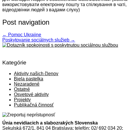
використовувати електронну пошту та спілкування в чаті,
відеодзвінки людей з вадами слуху)
Post navigation
←
Pomoc Ukrajine
Poskytovanie sociálnych služieb
→
Kategórie
Aktivity našich členov
Biela pastelka
Nezaradené
Ostatné
Osvetové aktivity
Projekty
Publikačná činnosť
Únia nevidiacich a slabozrakých Slovenska
Sekulská 672/1, 841 04 Bratislava; telefón: 02/ 692 034 20;