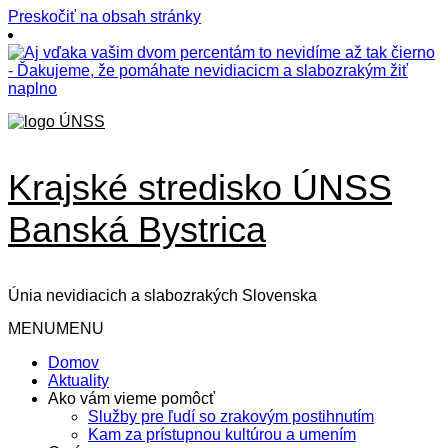
Preskočiť na obsah stránky
Krajské stredisko ÚNSS
Banská Bystrica
Únia nevidiacich a slabozrakých Slovenska
MENU
MENU
Domov
Aktuality
Ako vám vieme pomôcť
Služby pre ľudí so zrakovým postihnutím
Kam za prístupnou kultúrou a umením