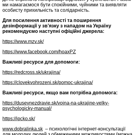
ми намагаємося бути спокійними, чуйними та виявляти
особисту прихильність та солідарність.
Для посилення активності та поширення
дезінформації у зв’язку з нападом на Україну
рекомендуємо наступні офіційні джерела:
https://www.mzv.sk/
https://www.facebook.com/hoaxPZ
Важливі ресурси для допомоги:
https://redcross.sk/ukrajina/
https://clovekvohrozeni.sk/pomoc-ukrajina/
Важливі ресурси, якщо вам потрібна допомога:
https://dusevnezdravie.sk/vojna-na-ukrajine-velky-
psychologicky-manual/
https://ipcko.sk/
www.dobralinka.sk
– психологічні інтернет-консультації
для молодих людей з обмеженими можливостями (можна