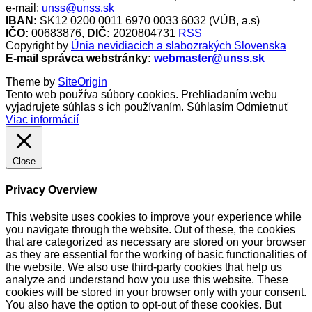
e-mail:
unss@unss.sk
IBAN:
SK12 0200 0011 6970 0033 6032 (VÚB, a.s)
IČO:
00683876,
DIČ:
2020804731
RSS
Copyright by
Únia nevidiacich a slabozrakých Slovenska
E-mail správca webstránky:
webmaster@unss.sk
Theme by
SiteOrigin
Tento web používa súbory cookies. Prehliadaním webu
vyjadrujete súhlas s ich používaním.
Súhlasím
Odmietnuť
Viac informácií
Close
Privacy Overview
This website uses cookies to improve your experience while
you navigate through the website. Out of these, the cookies
that are categorized as necessary are stored on your browser
as they are essential for the working of basic functionalities of
the website. We also use third-party cookies that help us
analyze and understand how you use this website. These
cookies will be stored in your browser only with your consent.
You also have the option to opt-out of these cookies. But