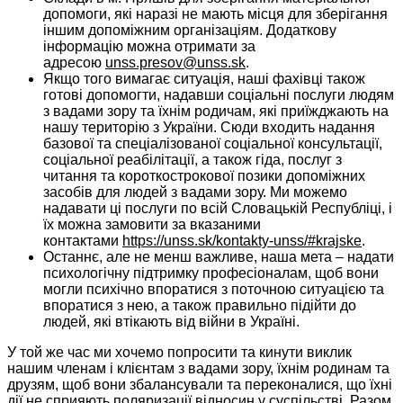
допомоги, які наразі не мають місця для зберігання
іншим допоміжним організаціям. Додаткову
інформацію можна отримати за
адресою
unss.presov@unss.sk
.
Якщо того вимагає ситуація, наші фахівці також
готові допомогти, надавши соціальні послуги людям
з вадами зору та їхнім родичам, які приїжджають на
нашу територію з України. Сюди входить надання
базової та спеціалізованої соціальної консультації,
соціальної реабілітації, а також гіда, послуг з
читання та короткострокової позики допоміжних
засобів для людей з вадами зору. Ми можемо
надавати ці послуги по всій Словацькій Республіці, і
їх можна замовити за вказаними
контактами
https://unss.sk/kontakty-unss/#krajske
.
Останнє, але не менш важливе, наша мета – надати
психологічну підтримку професіоналам, щоб вони
могли психічно впоратися з поточною ситуацією та
впоратися з нею, а також правильно підійти до
людей, які втікають від війни в Україні.
У той же час ми хочемо попросити та кинути виклик
нашим членам і клієнтам з вадами зору, їхнім родинам та
друзям, щоб вони збалансували та переконалися, що їхні
дії не сприяють поляризації відносин у суспільстві. Разом