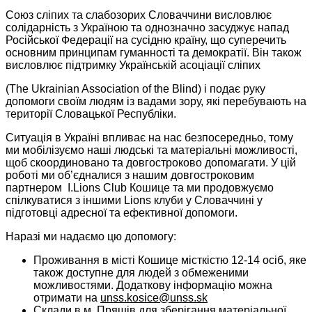
Союз сліпих та слабозорих Словаччини висловлює
солідарність з Україною та однозначно засуджує напад
Російської Федерації на сусідню країну, що суперечить
основним принципам гуманності та демократії. Він також
висловлює підтримку Українській асоціації сліпих
(The Ukrainian Association of the Blind) і подає руку
допомоги своїм людям із вадами зору, які перебувають на
території Словацької Республіки.
Ситуація в Україні впливає на нас безпосередньо, тому
ми мобілізуємо наші людські та матеріальні можливості,
щоб скоординовано та довгостроково допомагати. У цій
роботі ми об’єдналися з нашим довгостроковим
партнером I.Lions Club Кошице та ми продовжуємо
спілкуватися з іншими Lions клуби у Словаччині у
підготовці адресної та ефективної допомоги.
Наразі ми надаємо цю допомогу:
Проживання в місті Кошице місткістю 12-14 осіб, яке
також доступне для людей з обмеженими
можливостями. Додаткову інформацію можна
отримати на
unss.kosice@unss.sk
Склади в м. Пряшів для зберігання матеріальної